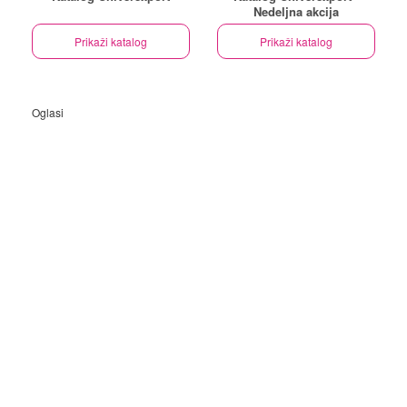
Nedeljna akcija
Prikaži katalog
Prikaži katalog
Oglasi