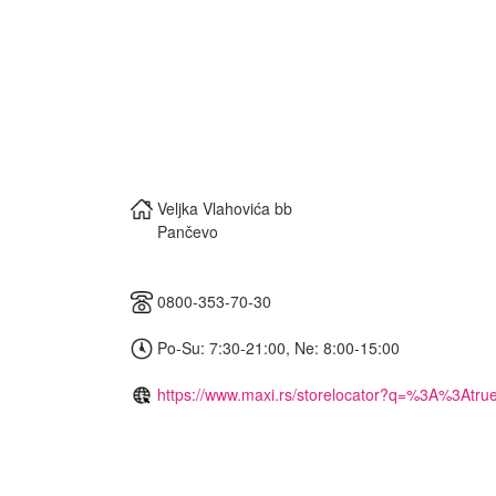
Veljka Vlahovića bb
Pančevo
0800-353-70-30
Po-Su: 7:30-21:00, Ne: 8:00-15:00
https://www.maxi.rs/storelocator?q=%3A%3Atru