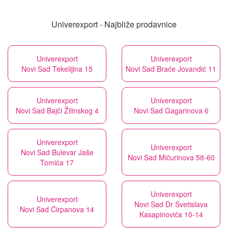
Univerexport - Najbliže prodavnice
Univerexport
Univerexport
Novi Sad Tekelijina 15
Novi Sad Braće Jovandić 11
Univerexport
Univerexport
Novi Sad Bajči Žilinskog 4
Novi Sad Gagarinova 6
Univerexport
Univerexport
Novi Sad Bulevar Jaše
Novi Sad Mičurinova 58-60
Tomića 17
Univerexport
Univerexport
Novi Sad Dr Svetislava
Novi Sad Ćirpanova 14
Kasapinovića 10-14