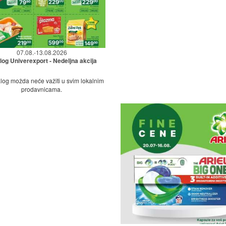
07.08.-13.08.2026
log Univerexport - Nedeljna akcija
log možda neće važiti u svim lokalnim
prodavnicama.