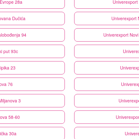
 Evrope 28a
Univerexport
Jovana Dučića
Univerexport
slobođenja 94
Univerexport
Novi
i put 93c
Univere
ipika 23
Univerexp
lova 76
Univerex
Miljanova 3
Univerexp
nova 58-60
Univerexpor
ička 30a
Univer