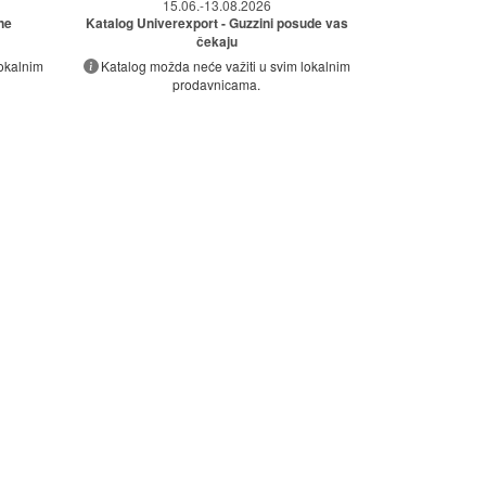
15.06.-13.08.2026
ne
Katalog Univerexport - Guzzini posude vas
čekaju
lokalnim
Katalog možda neće važiti u svim lokalnim
prodavnicama.