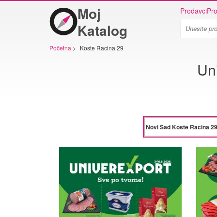
Moj
Prodavci
Pro
Katalog
Početna
>
Koste Racina 29
Un