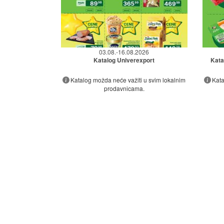
03.08.-16.08.2026
Katalog Univerexport
Kata
Katalog možda neće važiti u svim lokalnim
Kata
prodavnicama.