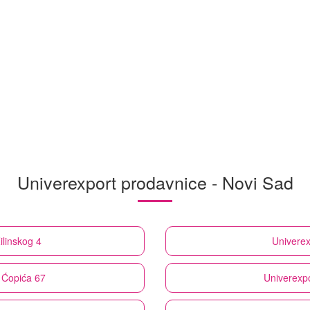
Univerexport prodavnice - Novi Sad
ilinskog 4
Univerex
 Ćopića 67
Univerexpo