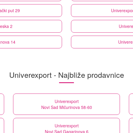
čki put 29
Univerexpo
jeska 2
Univere
anova 14
Univere
Univerexport - Najbliže prodavnice
Univerexport
Novi Sad Mičurinova 58-60
Univerexport
Novi Sad Gagarinova 6