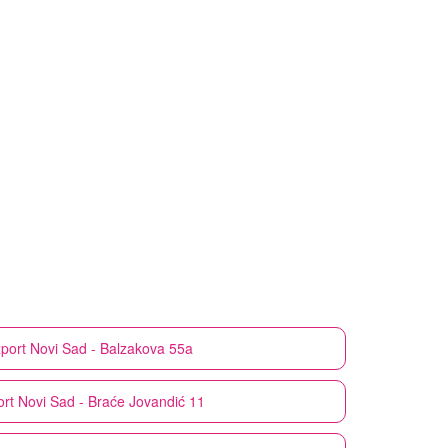
port
Novi Sad - Balzakova 55a
rt
Novi Sad - Braće Jovandić 11