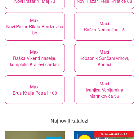
Novi Pazar 1. Maj 73
Novi Pazar Relje Krilatice 68
Maxi
Maxi
Novi Pazar Rifata Burdževića
Raška Nemanjina 13
bb
Maxi
Maxi
Raška Vikend naselje,
Kopaonik Sunčani vrhovi,
kompleks Kraljevi čardaci
Konaci
Maxi
Maxi
Ivanjica Venijamina
Brus Kralja Petra I 108
Marinkovića 56
Najnoviji katalozi