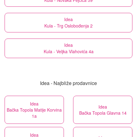
Kula - Novaka Pejčića 59
Idea
Kula - Trg Oslobođenja 2
Idea
Kula - Veljka Vlahovića 4a
Idea - Najbliže prodavnice
Idea
Idea
Bačka Topola Matije Korvina
Bačka Topola Glavna 14
1a
Idea