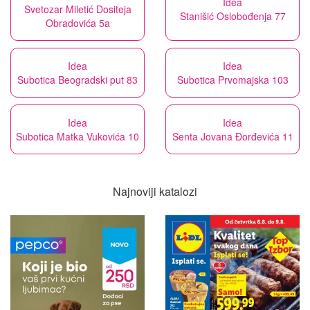
Idea
Svetozar Miletić Dositeja
Stanišić Oslobođenja 77
Obradovića 5a
Idea
Idea
Subotica Beogradski put 83
Subotica Prvomajska 103
Idea
Idea
Subotica Matka Vukovića 10
Senta Jovana Đorđevića 11
Najnoviji katalozi