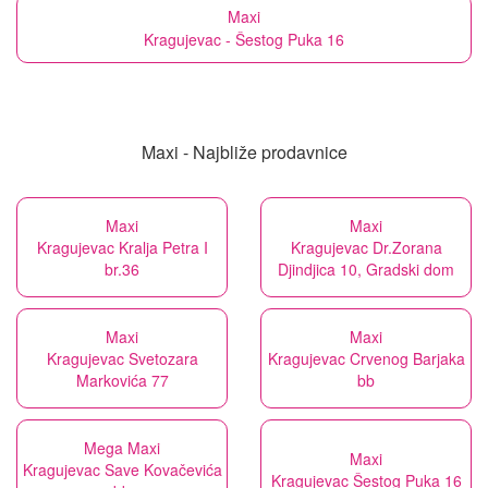
Maxi
Kragujevac - Šestog Puka 16
Maxi - Najbliže prodavnice
Maxi
Maxi
Kragujevac Kralja Petra I
Kragujevac Dr.Zorana
br.36
Djindjica 10, Gradski dom
Maxi
Maxi
Kragujevac Svetozara
Kragujevac Crvenog Barjaka
Markovića 77
bb
Mega Maxi
Maxi
Kragujevac Save Kovačevića
Kragujevac Šestog Puka 16