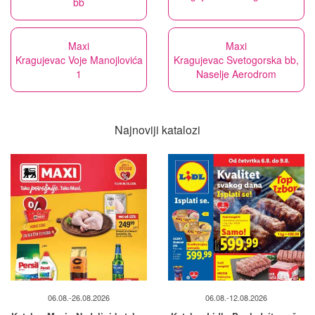
bb
Maxi
Maxi
Kragujevac Voje Manojlovića
Kragujevac Svetogorska bb,
1
Naselje Aerodrom
Najnoviji katalozi
06.08.-26.08.2026
06.08.-12.08.2026