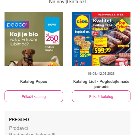
Najnoviji katalozi
06.08.-12.08.2026
Katalog Pepco
Katalog Lidl - Pogledajte naše
ponude
Prikaži katalog
Prikaži katalog
PREGLED
Prodavci
Prodavci po kategoriji