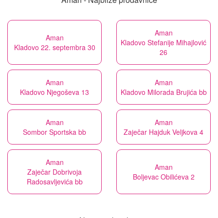
Aman
Aman
Kladovo Stefanije Mihajlović
Kladovo 22. septembra 30
26
Aman
Aman
Kladovo Njegoševa 13
Kladovo Milorada Brujića bb
Aman
Aman
Sombor Sportska bb
Zaječar Hajduk Veljkova 4
Aman
Aman
Zaječar Dobrivoja
Boljevac Obilićeva 2
Radosavljevića bb