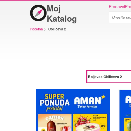
Moj
Prodavci
Pro
Katalog
Početna
>
Obilićeva 2