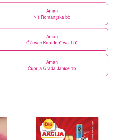
Aman
Niš Romanijska bb
Aman
Ćićevac Karađorđeva 110
Aman
Ćuprija Grada Janice 1b