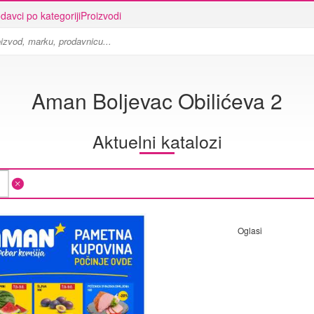
davci po kategoriji
Proizvodi
Aman Boljevac Obilićeva 2
Aktuelni katalozi
Oglasi