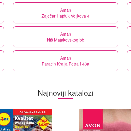
Aman
Zaječar Hajduk Veljkova 4
Aman
Niš Majakovskog bb
Aman
Paraćin Kralja Petra I 48a
Najnoviji katalozi