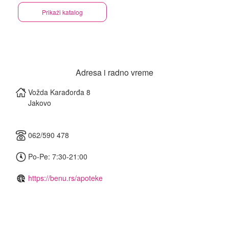
Prikaži katalog
Adresa i radno vreme
Vožda Karađorđa 8
Jakovo
062/590 478
Po-Pe: 7:30-21:00
https://benu.rs/apoteke