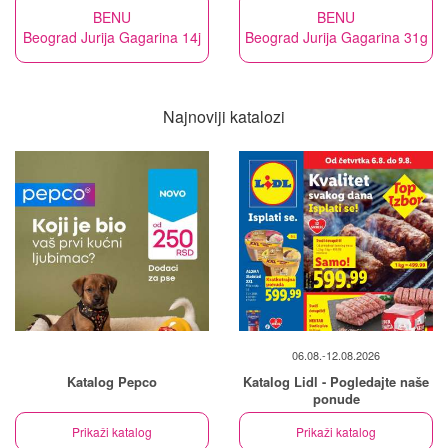
BENU
BENU
Beograd Jurija Gagarina 14j
Beograd Jurija Gagarina 31g
Najnoviji katalozi
06.08.-12.08.2026
Katalog Pepco
Katalog Lidl - Pogledajte naše
ponude
Prikaži katalog
Prikaži katalog