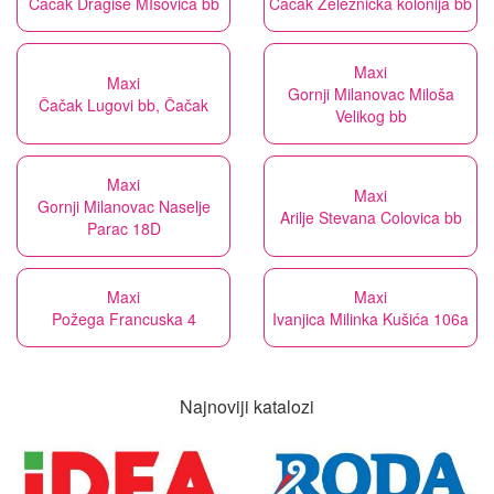
Čačak Dragiše MIšovića bb
Čačak Železnička kolonija bb
Maxi
Maxi
Gornji Milanovac Miloša
Čačak Lugovi bb, Čačak
Velikog bb
Maxi
Maxi
Gornji Milanovac Naselje
Arilje Stevana Colovica bb
Parac 18D
Maxi
Maxi
Požega Francuska 4
Ivanjica Milinka Kušića 106a
Najnoviji katalozi