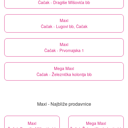
Čačak - Dragiše MIšovića bb
Maxi
Čačak - Lugovi bb, Čačak
Maxi
Čačak - Prvomajska 1
Mega Maxi
Čačak - Železnička kolonija bb
Maxi - Najbliže prodavnice
Maxi
Mega Maxi