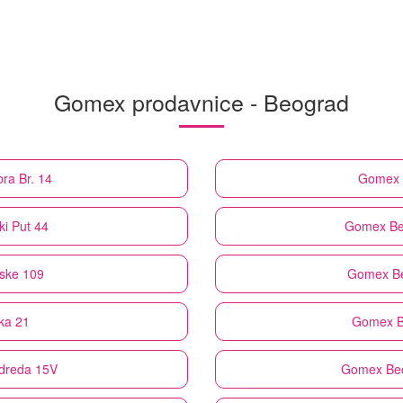
Gomex prodavnice - Beograd
ra Br. 14
Gomex
i Put 44
Gomex
Be
pske 109
Gomex
B
ka 21
Gomex
B
Odreda 15V
Gomex
Be