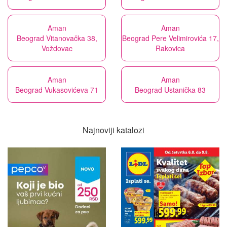
Aman
Aman
Beograd Vitanovačka 38,
Beograd Pere Velimirovića 17,
Voždovac
Rakovica
Aman
Aman
Beograd Vukasovićeva 71
Beograd Ustanička 83
Najnoviji katalozi