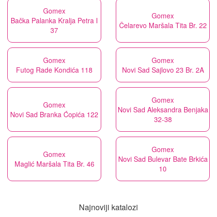
Gomex
Gomex
Bačka Palanka Kralja Petra I
Čelarevo Maršala Tita Br. 22
37
Gomex
Gomex
Futog Rade Kondića 118
Novi Sad Sajlovo 23 Br. 2A
Gomex
Gomex
Novi Sad Aleksandra Benjaka
Novi Sad Branka Ćopića 122
32-38
Gomex
Gomex
Novi Sad Bulevar Bate Brkića
Maglić Maršala Tita Br. 46
10
Najnoviji katalozi