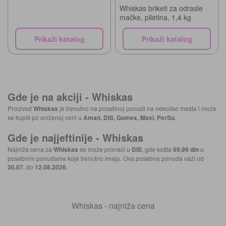
Whiskas briketi za odrasle
mačke, piletina, 1,4 kg
Prikaži katalog
Prikaži katalog
Gde je na akciji -
Whiskas
Proizvod
Whiskas
je trenutno na posebnoj ponudi na nekoliko mesta i može
se kupiti po sniženoj ceni u
Aman, DIS, Gomex, Maxi, PerSu
.
Gde je najjeftinije -
Whiskas
Najniža cena za
Whiskas
se može pronaći u
DIS
, gde košta
69,99 din
u
posebnim ponudama koje trenutno imaju. Ova posebna ponuda važi od
30.07.
do
12.08.2026
.
Whiskas - najniža cena