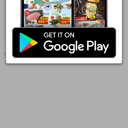
30.07.-12.08.2026
199,99 din
69,99 din
Hrana za mačke Whiskas
Whiskas kesica Pure Delight,
300g
govedina, 85 g
Prikaži katalog
Prikaži katalog
Oglasi