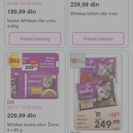
229,99 din
06.08.-26.08.2026
199,99 din
Whiskas briketi više vrsta
Kesice Whiskas više vrsta,
4x85g
Prikaži katalog
Prikaži katalog
DIS
30.07.-12.08.2026
229,99 din
Whiskas kesice izbor Živine,
4 x 85 g
PerSu