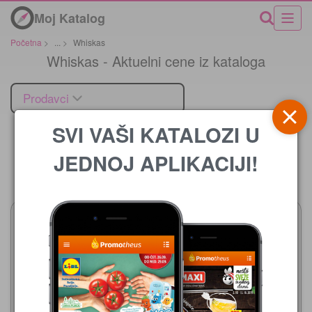
Moj Katalog
Početna
>
...
>
Whiskas
Whiskas - Aktuelni cene iz kataloga
Prodavci
SVI VAŠI KATALOZI U
JEDNOJ APLIKACIJI!
Cena
Gomex
DIS
05.08.-18.08.2026