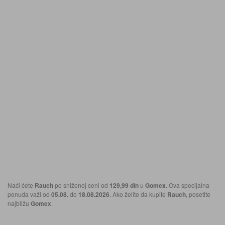
Naći ćete
Rauch
po sniženoj ceni od
129,99 din
u
Gomex
. Ova specijalna
ponuda važi od
05.08.
do
18.08.2026
. Ako želite da kupite
Rauch
, posetite
najbližu
Gomex
.