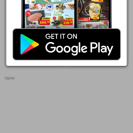
Gomex
05.08.-18.08.2026
139,99 din
Gomex
05.08.-18.08.2026
Sok Happy Day Family višnja
129,99 din
1l Rauch
Sok Bravo Sunny Rauch 1,5l
Prikaži katalog
Prikaži katalog
Oglasi