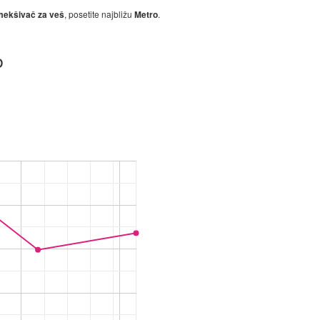
ekšivač za veš
, posetite najbližu
Metro
.
o