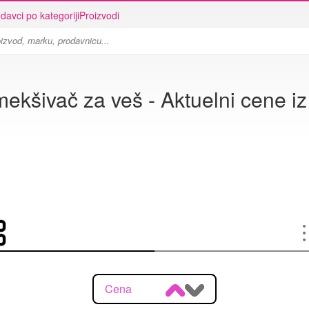
davci po kategoriji
Proizvodi
ekšivač za veš - Aktuelni cene iz
Cena