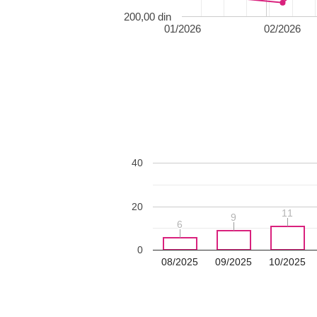
200,00 din
01/2026
02/2026
40
20
11
11
9
9
6
6
0
08/2025
09/2025
10/2025