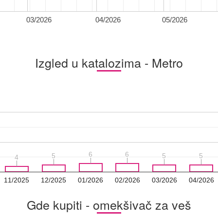
03/2026
04/2026
05/2026
Izgled u katalozima - Metro
6
6
6
6
5
5
5
5
5
5
4
4
11/2025
12/2025
01/2026
02/2026
03/2026
04/2026
Gde kupiti - omekšivač za veš