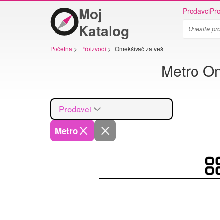
Moj
Prodavci
Pro
Katalog
Početna
>
Proizvodi
>
Omekšivač za veš
Metro Om
Prodavci
Metro