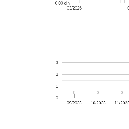
0,00 din
03/2026
3
2
1
0
0
0
0
0
0
0
09/2025
10/2025
11/202