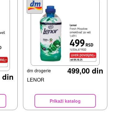
499,00 din
dm drogerie
 din
LENOR
Prikaži katalog