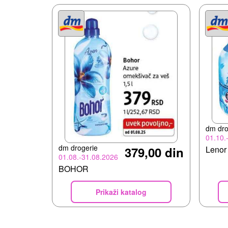
dm dro
01.10.
dm drogerie
379,00 din
Lenor 
01.08.-31.08.2026
BOHOR
Prikaži katalog