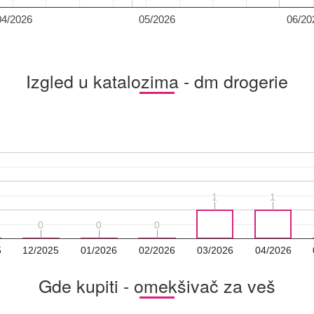
04/2026
05/2026
06/20
Izgled u katalozima - dm drogerie
1
1
1
1
0
0
0
0
0
0
5
12/2025
01/2026
02/2026
03/2026
04/2026
Gde kupiti - omekšivač za veš