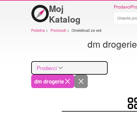
Moj
Prodavci
Pro
Katalog
Početna
>
Proizvodi
>
Omekšivač za veš
dm drogerie
Prodavci
dm drogerie