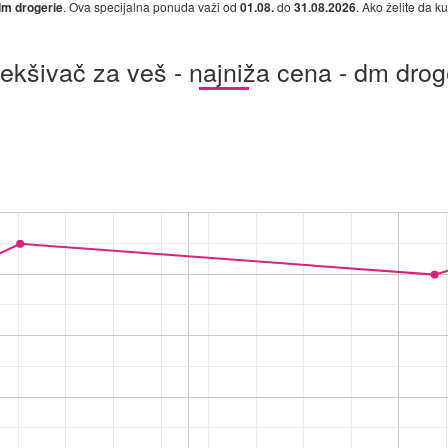
dm drogerie
. Ova specijalna ponuda važi od
01.08.
do
31.08.2026
. Ako želite da k
kšivač za veš - najniža cena - dm drog