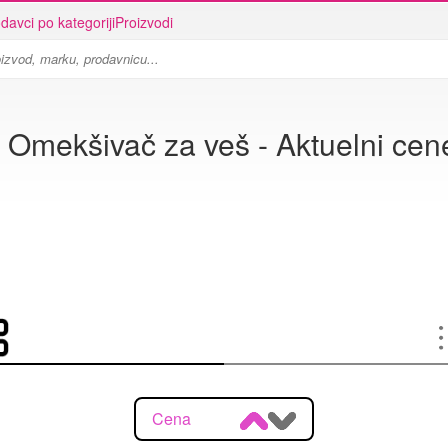
davci po kategoriji
Proizvodi
 Omekšivač za veš - Aktuelni cene
Cena