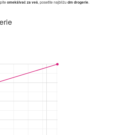
upite
omekšivač za veš
, posetite najbližu
dm drogerie
.
erie