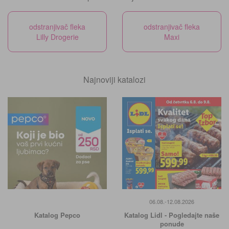
odstranjivač fleka
odstranjivač fleka
Lilly Drogerie
Maxi
Najnoviji katalozi
06.08.-12.08.2026
Katalog Pepco
Katalog Lidl - Pogledajte naše
ponude