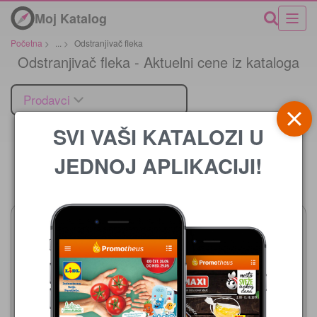
Moj Katalog
Početna
>
...
>
Odstranjivač fleka
Odstranjivač fleka - Aktuelni cene iz kataloga
Prodavci
SVI VAŠI KATALOZI U
JEDNOJ APLIKACIJI!
Cena