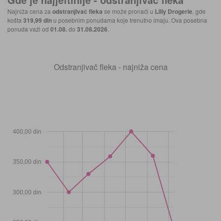
Najniža cena za
odstranjivač fleka
se može pronaći u
Lilly Drogerie
, gde
košta
319,99 din
u posebnim ponudama koje trenutno imaju. Ova posebna
ponuda važi od
01.08.
do
31.08.2026
.
Odstranjivač fleka - najniža cena
400,00 din
350,00 din
300,00 din