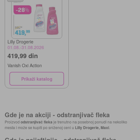
Lilly Drogerie
01.08.-31.08.2026
419,99 din
Vanish Oxi Action
Prikaži katalog
Gde je na akciji -
odstranjivač fleka
Proizvod
odstranjivač fleka
je trenutno na posebnoj ponudi na nekoliko
mesta i može se kupiti po sniženoj ceni u
Lilly Drogerie, Maxi
.
Gde je najjeftinije -
odstranjivač fleka