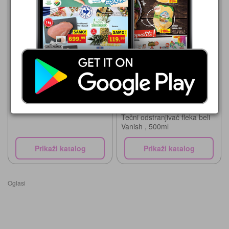
Lilly Drogerie
01.08.-31.08.2026
319,99 din
Dr.Beckmann
Maxi
06.08.-26.08.2026
399,99 din
Tečni odstranjivač fleka beli
Vanish , 500ml
Prikaži katalog
Prikaži katalog
Oglasi