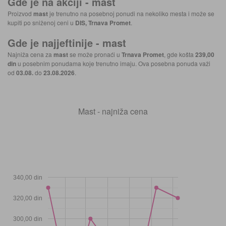
Gde je na akciji -
mast
Proizvod
mast
je trenutno na posebnoj ponudi na nekoliko mesta i može se
kupiti po sniženoj ceni u
DIS, Trnava Promet
.
Gde je najjeftinije -
mast
Najniža cena za
mast
se može pronaći u
Trnava Promet
, gde košta
239,00
din
u posebnim ponudama koje trenutno imaju. Ova posebna ponuda važi
od
03.08.
do
23.08.2026
.
Mast - najniža cena
340,00 din
320,00 din
300,00 din