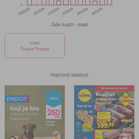
0
12/2025
06/2026
08/2025
02/2026
10/2025
04/2026
Gde kupiti - mast
mast
Trnava Promet
Najnoviji katalozi