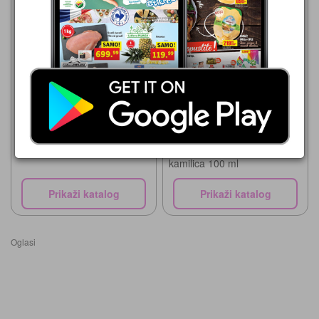
Trnava Promet
03.08.-23.08.2026
239,00 din
DIS
Pavlogal Mast
30.07.-12.08.2026
349,99 din
Pavlovićeva mast za bebe
kamilica 100 ml
Prikaži katalog
Prikaži katalog
Oglasi