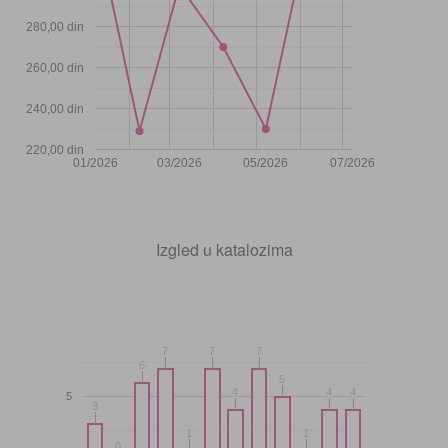
280,00 din
260,00 din
240,00 din
220,00 din
01/2026
03/2026
05/2026
07/2026
Izgled u katalozima
7
7
7
7
7
7
6
6
5
5
4
4
4
4
4
4
5
3
3
1
1
1
1
0
0