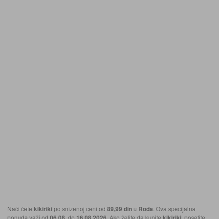
Naći ćete
kikiriki
po sniženoj ceni od
89,99 din
u
Roda
. Ova specijalna
ponuda važi od
06.08.
do
16.08.2026
. Ako želite da kupite
kikiriki
, posetite