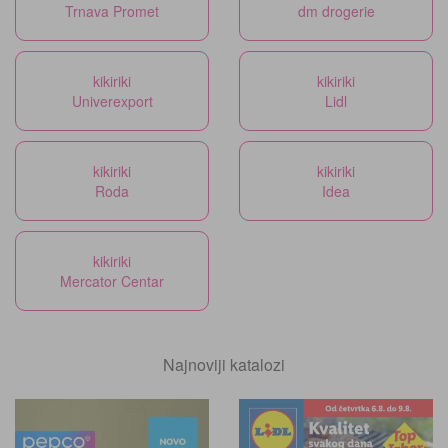
Trnava Promet
dm drogerie
kikiriki
kikiriki
Univerexport
Lidl
kikiriki
kikiriki
Roda
Idea
kikiriki
Mercator Centar
Najnoviji katalozi