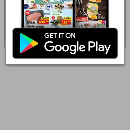
49,99 din
PILOS Adriatikos grčki tip
Lidl
jogurta
88,49 din
Pilos Grčki tip jogurta
Prikaži katalog
Prikaži katalog
Oglasi