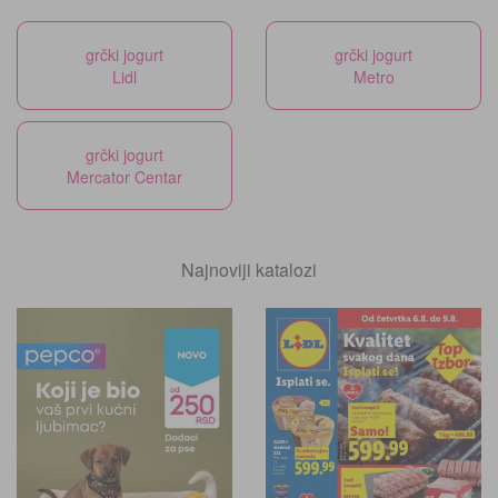
grčki jogurt
grčki jogurt
Lidl
Metro
grčki jogurt
Mercator Centar
Najnoviji katalozi