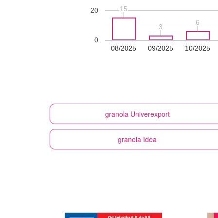
15
15
20
6
6
3
3
0
08/2025
09/2025
10/2025
granola
Univerexport
granola
Idea