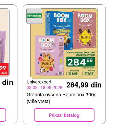
 din
Univerexport
284,99 din
03.08.-16.08.2026
Granola ovsena Boom box 300g
(više vrsta)
Prikaži katalog