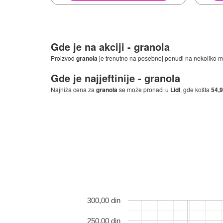
Gde je na akciji -
granola
Proizvod
granola
je trenutno na posebnoj ponudi na nekoliko me
Gde je najjeftinije -
granola
Najniža cena za
granola
se može pronaći u
Lidl
, gde košta
54,9
300,00 din
250,00 din