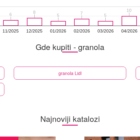
10
10
8
8
7
7
6
6
5
5
5
5
11/2025
12/2025
01/2026
02/2026
03/2026
04/2026
Gde kupiti - granola
granola
Lidl
Najnoviji katalozi