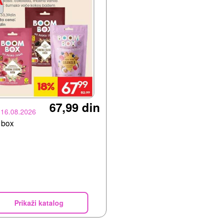
67,99 din
-16.08.2026
 box
Prikaži katalog