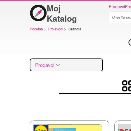
Moj
Prodavci
Pro
Katalog
Početna
>
Proizvodi
>
Granola
Prodavci