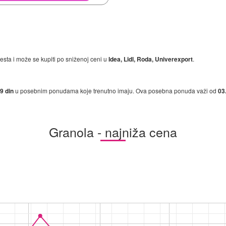
sta i može se kupiti po sniženoj ceni u
Idea, Lidl, Roda, Univerexport
.
9 din
u posebnim ponudama koje trenutno imaju. Ova posebna ponuda važi od
03
Granola - najniža cena