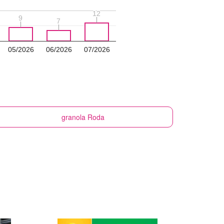
12
12
9
9
7
7
05/2026
06/2026
07/2026
granola
Roda