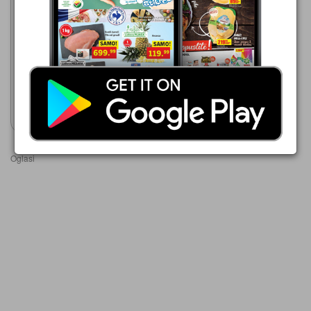
DIS
30.07.-12.08.2026
329,99 din
Knjaz Miloš voda gazirana
Prikaži katalog
Oglasi