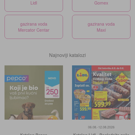
Lidl
Gomex
gazirana voda
gazirana voda
Mercator Centar
Maxi
Najnoviji katalozi
06.08.-12.08.2026
Katalog Pepco
Katalog Lidl - Pogledajte naše