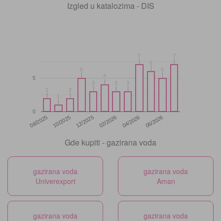
Izgled u katalozima - DIS
7
7
7
7
6
6
5
5
5
5
4
4
5
3
3
3
3
3
3
2
2
2
2
1
1
0
12/2025
06/2026
08/2025
02/2026
10/2025
04/2026
Gde kupiti - gazirana voda
gazirana voda
gazirana voda
Univerexport
Aman
gazirana voda
gazirana voda