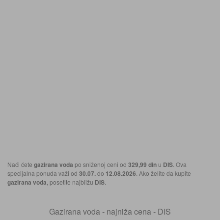
Naći ćete
gazirana voda
po sniženoj ceni od
329,99 din
u
DIS
. Ova
specijalna ponuda važi od
30.07.
do
12.08.2026
. Ako želite da kupite
gazirana voda
, posetite najbližu
DIS
.
Gazirana voda - najniža cena - DIS