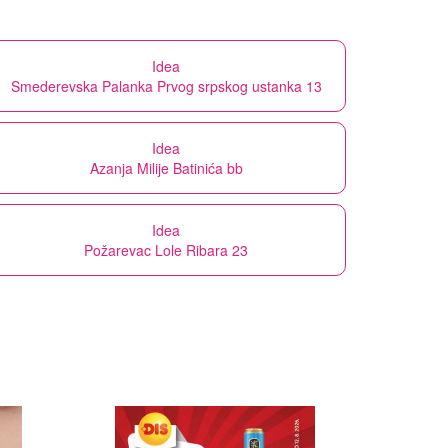
Idea
Smederevska Palanka Prvog srpskog ustanka 13
Idea
Azanja Milije Batinića bb
Idea
Požarevac Lole Ribara 23