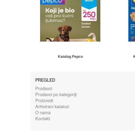
Katalog Pepco
K
PREGLED
Prodavci
Prodavci po kategoriji
Proizvodi
Arhivirani katalozi
O nama
Kontakt