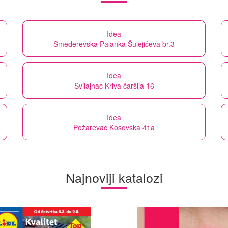
Idea
Smederevska Palanka Šulejićeva br.3
Idea
Svilajnac Kriva čaršija 16
Idea
Požarevac Kosovska 41a
Najnoviji katalozi