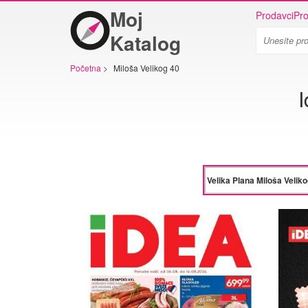
Moj
Prodavci
Pro
Katalog
Početna
>
Miloša Velikog 40
I