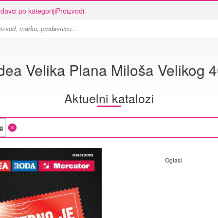
davci po kategoriji
Proizvodi
dea Velika Plana Miloša Velikog 
Aktuelni katalozi
Oglasi