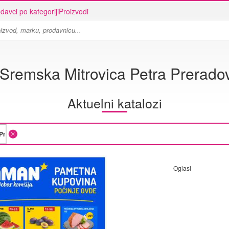
davci po kategoriji
Proizvodi
remska Mitrovica Petra Prerado
Aktuelni katalozi
Oglasi