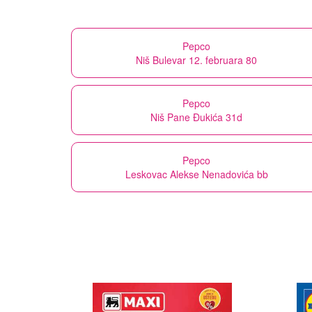
Pepco
Niš Bulevar 12. februara 80
Pepco
Niš Pane Đukića 31d
Pepco
Leskovac Alekse Nenadovića bb