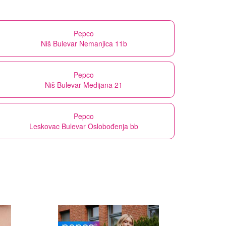
Pepco
Niš Bulevar Nemanjica 11b
Pepco
Niš Bulevar Medijana 21
Pepco
Leskovac Bulevar Oslobođenja bb