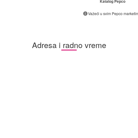
Katalog Pepco
Važeći u svim Pepco marketi
Adresa i radno vreme