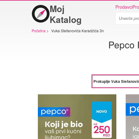
Moj
Prodavci
Pro
Katalog
Početna
>
Vuka Stefanovića Karadžića 3n
Pepco 