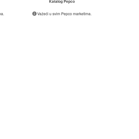
Katalog Pepco
ma.
Važeći u svim Pepco marketima.