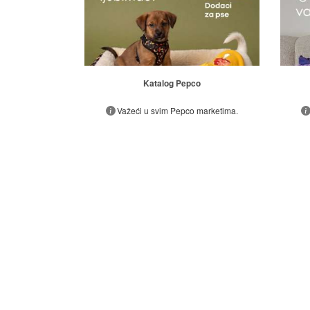
Katalog Pepco
Važeći u svim Pepco marketima.