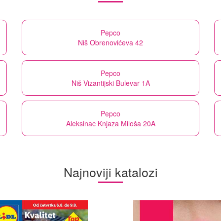
Pepco
Niš Obrenovićeva 42
Pepco
Niš Vizantijski Bulevar 1A
Pepco
Aleksinac Knjaza Miloša 20A
Najnoviji katalozi