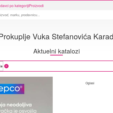
davci po kategoriji
Proizvodi
Prokuplje Vuka Stefanovića Karad
Aktuelni katalozi
Oglasi