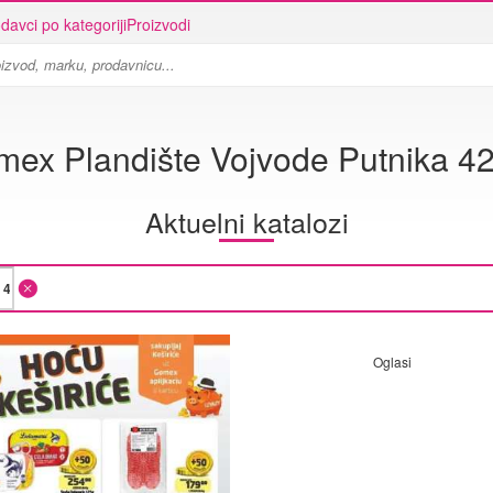
davci po kategoriji
Proizvodi
ex Plandište Vojvode Putnika 4
Aktuelni katalozi
Oglasi