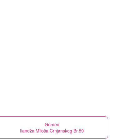
Gomex
Ilandža Miloša Crnjanskog Br.89