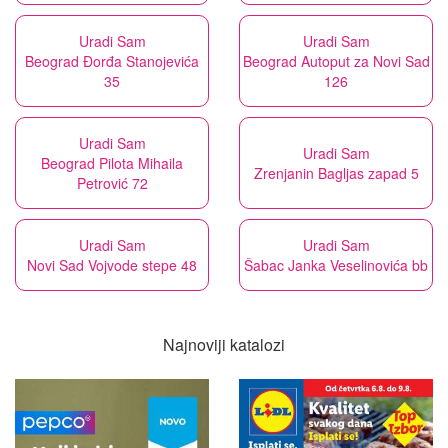
Uradi Sam
Uradi Sam
Beograd Đorđa Stanojevića
Beograd Autoput za Novi Sad
35
126
Uradi Sam
Uradi Sam
Beograd Pilota Mihaila
Zrenjanin Bagljas zapad 5
Petrović 72
Uradi Sam
Uradi Sam
Novi Sad Vojvode stepe 48
Šabac Janka Veselinovića bb
Najnoviji katalozi