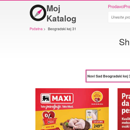
Moj
Prodavci
Pro
Katalog
Početna
>
Beogradski kej 31
Sh