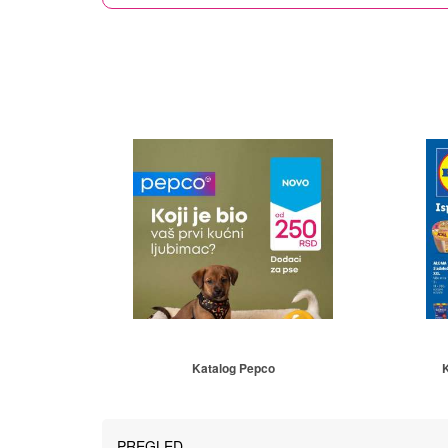
Katalog Pepco
K
PREGLED