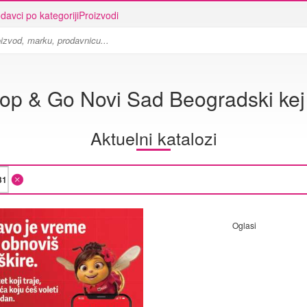
davci po kategoriji
Proizvodi
op & Go Novi Sad Beogradski kej
Aktuelni katalozi
Oglasi