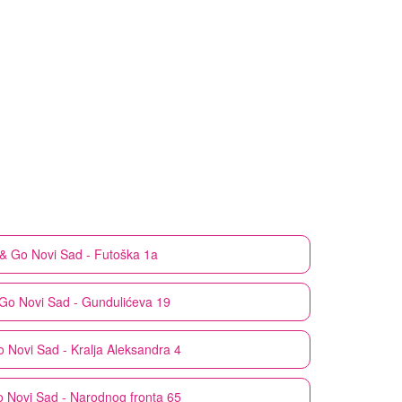
& Go
Novi Sad - Futoška 1a
 Go
Novi Sad - Gundulićeva 19
o
Novi Sad - Kralja Aleksandra 4
o
Novi Sad - Narodnog fronta 65