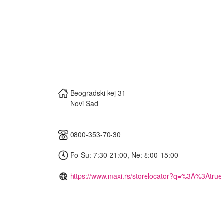
Beogradski kej 31
Novi Sad
0800-353-70-30
Po-Su: 7:30-21:00, Ne: 8:00-15:00
https://www.maxi.rs/storelocator?q=%3A%3Atru