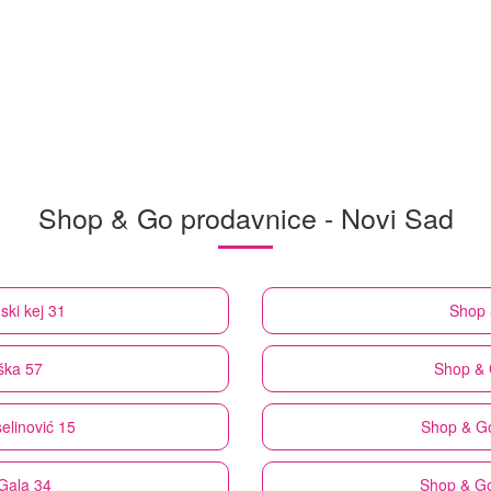
Shop & Go prodavnice - Novi Sad
ski kej 31
Shop 
ška 57
Shop &
elinović 15
Shop & G
 Gala 34
Shop & G