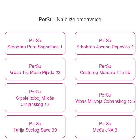
PerSu - Najbliže prodavnice
PerSu
PerSu
Srbobran Pere Segedinca 1
Srbobran Jovana Popovića 2
PerSu
PerSu
Vrbas Trg Moše Pijade 23
Čestereg Maršala Tita bb
PerSu
PerSu
Srpski Itebej Miloša
Vrbas Milivoja Čobanskog 135
Crnjanskog 12
PerSu
PerSu
Turija Svetog Save 39
Međa JNA 3