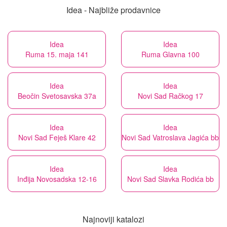
Idea - Najbliže prodavnice
Idea
Idea
Ruma 15. maja 141
Ruma Glavna 100
Idea
Idea
Beočin Svetosavska 37a
Novi Sad Račkog 17
Idea
Idea
Novi Sad Feješ Klare 42
Novi Sad Vatroslava Jagića bb
Idea
Idea
Inđija Novosadska 12-16
Novi Sad Slavka Rodića bb
Najnoviji katalozi