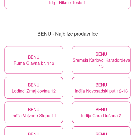
Irig - Nikole Tesle 1
BENU - Najbliže prodavnice
BENU
BENU
Sremski Karlovci Karađorđeva
Ruma Glavna br. 142
15
BENU
BENU
Ledinci Zmaj Jovina 12
Inđija Novosadski put 12-16
BENU
BENU
Inđija Vojvode Stepe 11
Inđija Cara Dušana 2
BENU
BENU