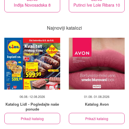
Inđija Novosadska 8
Putinci Ive Lole Ribara 10
Najnoviji katalozi
06.08.-12.08.2026
01.08.-31.08.2026
Katalog Lidl - Pogledajte naše
Katalog Avon
ponude
Prikaži katalog
Prikaži katalog