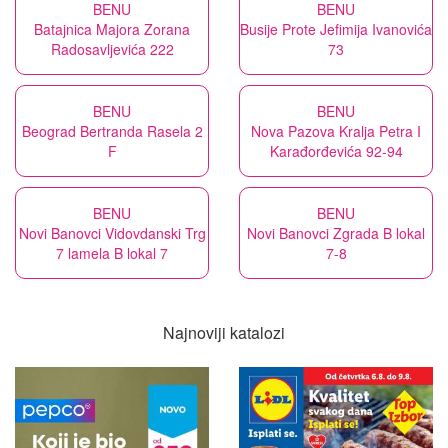
BENU
BENU
Batajnica Majora Zorana
Busije Prote Jefimija Ivanovića
Radosavljevića 222
73
BENU
BENU
Beograd Bertranda Rasela 2
Nova Pazova Kralja Petra I
F
Karađorđevića 92-94
BENU
BENU
Novi Banovci Vidovdanski Trg
Novi Banovci Zgrada B lokal
7 lamela B lokal 7
7-8
Najnoviji katalozi