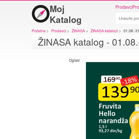
Moj
Prodavci
Pro
Katalog
Početna
>
Prodavci
>
ŽINASA
>
ŽINASA katalozi
>
01.08.-3
Oglasi