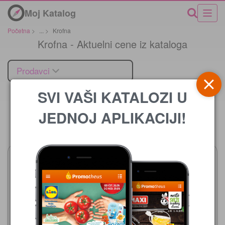
Moj Katalog
Početna
>
...
>
Krofna
Krofna - Aktuelni cene iz kataloga
Prodavci
SVI VAŠI KATALOZI U
JEDNOJ APLIKACIJI!
Cena
Maxi
06.08.-26.08.2026
33,49 din