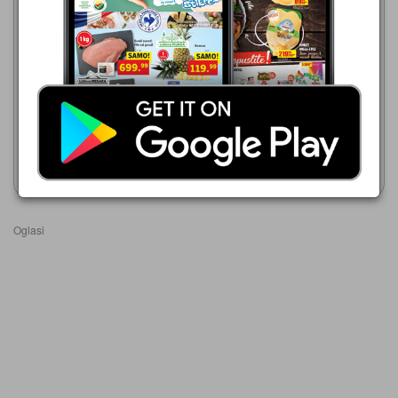
Krofna sa kajsija punjenjem
48g
Idea
06.08.-16.08.2026
74,99 din
KROFNA kajsija Tvojih 5
minuta 80g
Prikaži katalog
Prikaži katalog
Oglasi