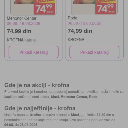
Roda
Mercator Centar
06.08.-16.08.2026
06.08.-16.08.2026
74,99 din
74,99 din
KROFNA
KROFNA kajsija
Prikaži katalog
Prikaži katalog
Gde je na akciji -
krofna
Proizvod
krofna
je trenutno na posebnoj ponudi na nekoliko mesta i može se
kupiti po sniženoj ceni u
Idea, Maxi, Mercator Centar, Roda
.
Gde je najjeftinije -
krofna
Najniža cena za
krofna
se može pronaći u
Maxi
, gde košta
33,49 din
u
posebnim ponudama koje trenutno imaju. Ova posebna ponuda važi od
06.08.
do
26.08.2026
.