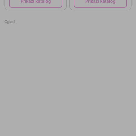
Prikaži katalog
Prikaži katalog
Oglasi