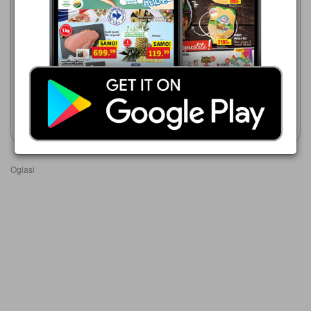
Idea
06.08.-09.08.2026
52,99 din
Trnava Promet
03.08.-23.08.2026
Friskies
49,00 din
Friskies preliv za mačke
Prikaži katalog
Prikaži katalog
Oglasi