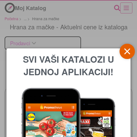
Moj Katalog
Početna
>
...
>
Hrana za mačke
Hrana za mačke - Aktuelni cene iz kataloga
Prodavci
SVI VAŠI KATALOZI U
JEDNOJ APLIKACIJI!
Cena