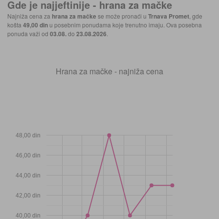
Gde je najjeftinije -
hrana za mačke
Najniža cena za
hrana za mačke
se može pronaći u
Trnava Promet
, gde
košta
49,00 din
u posebnim ponudama koje trenutno imaju. Ova posebna
ponuda važi od
03.08.
do
23.08.2026
.
Hrana za mačke - najniža cena
48,00 din
46,00 din
44,00 din
42,00 din
40,00 din