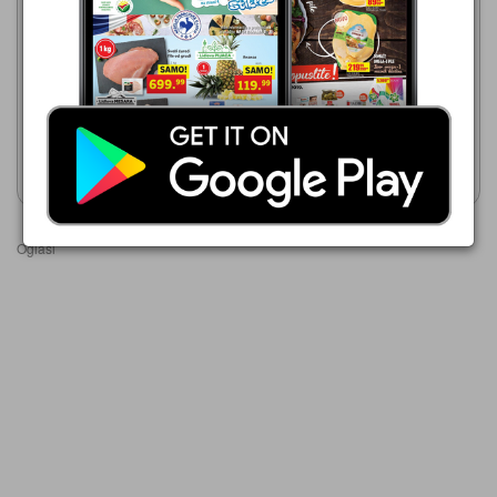
Mega Maxi
Mega Maxi
23.07.-30.09.2026
23.07.-30.09.2026
1.299,00 din
1.999,00 din
Električna pumpa, 220-240V
Filter pumpa
Prikaži katalog
Prikaži katalog
Oglasi