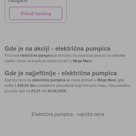
1500gal/hr
Prikaži katalog
Gde je na akciji -
električna pumpica
Proizvod
električna pumpica
je trenutno na posebnoj ponudi na nekoliko
mesta i može se kupiti po sniženoj ceni u
Mega Maxi
.
Gde je najjeftinije -
električna pumpica
Najniža cena za
električna pumpica
se može pronaći u
Mega Maxi
, gde
košta
1.299,00 din
u posebnim ponudama koje trenutno imaju. Ova posebna
ponuda važi od
23.07.
do
30.09.2026
.
Električna pumpica - najniža cena