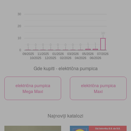
30
20
10
10
10
1
1
1
1
0
0
0
0
0
0
0
0
0
0
0
0
0
0
0
0
0
09/2025
11/2025
01/2026
03/2026
05/2026
07/2026
10/2025
12/2025
02/2026
04/2026
06/2026
Gde kupiti - električna pumpica
električna pumpica
električna pumpica
Mega Maxi
Maxi
Najnoviji katalozi