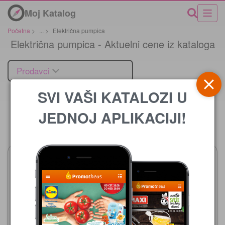
Moj Katalog
Početna
>
...
>
Električna pumpica
Električna pumpica - Aktuelni cene iz kataloga
Prodavci
SVI VAŠI KATALOZI U
JEDNOJ APLIKACIJI!
Cena