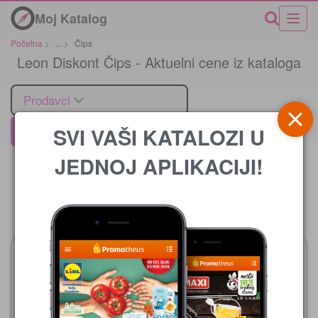
Moj Katalog
Početna
>
...
>
Čips
Leon Diskont Čips - Aktuelni cene iz kataloga
Prodavci
SVI VAŠI KATALOZI U
Leon Diskont
JEDNOJ APLIKACIJI!
Cena