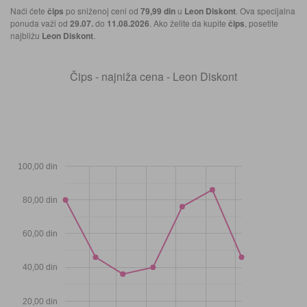
Naći ćete
čips
po sniženoj ceni od
79,99 din
u
Leon Diskont
. Ova specijalna
ponuda važi od
29.07.
do
11.08.2026
. Ako želite da kupite
čips
, posetite
najbližu
Leon Diskont
.
Čips - najniža cena - Leon Diskont
100,00 din
80,00 din
60,00 din
40,00 din
20,00 din