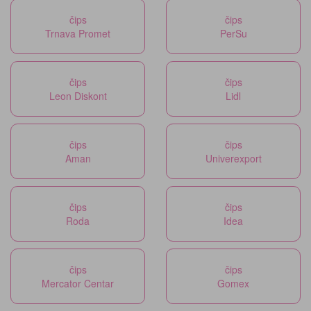
čips
čips
Trnava Promet
PerSu
čips
čips
Leon Diskont
Lidl
čips
čips
Aman
Univerexport
čips
čips
Roda
Idea
čips
čips
Mercator Centar
Gomex