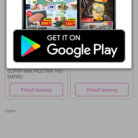
Leon Diskont
Leon Diskont
29.07.-11.08.2026
29.07.-11.08.2026
135,99 din
79,99 din
Chips Way Classic
CLIPSY MAX PILETINA 70G
MARBO
Prikaži katalog
Prikaži katalog
Oglasi