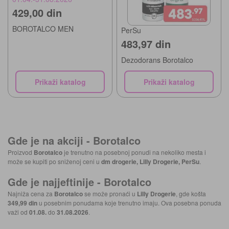
429,00 din
BOROTALCO MEN
PerSu
483,97 din
Dezodorans Borotalco
Prikaži katalog
Prikaži katalog
Gde je na akciji -
Borotalco
Proizvod
Borotalco
je trenutno na posebnoj ponudi na nekoliko mesta i
može se kupiti po sniženoj ceni u
dm drogerie, Lilly Drogerie, PerSu
.
Gde je najjeftinije -
Borotalco
Najniža cena za
Borotalco
se može pronaći u
Lilly Drogerie
, gde košta
349,99 din
u posebnim ponudama koje trenutno imaju. Ova posebna ponuda
važi od
01.08.
do
31.08.2026
.