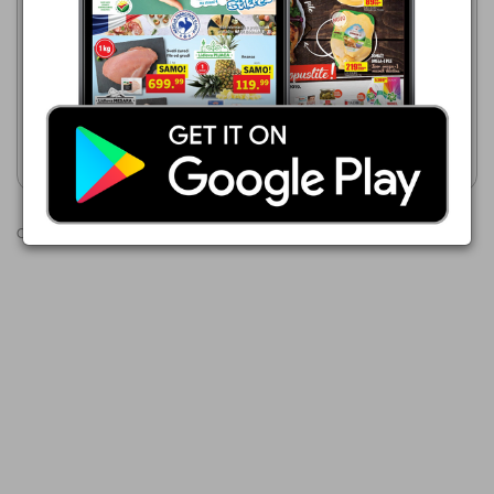
Lilly Drogerie
Lilly Drogerie
01.08.-31.08.2026
01.08.-31.08.2026
349,99 din
359,99 din
Borotalco Original
Borotalco
Prikaži katalog
Prikaži katalog
Oglasi