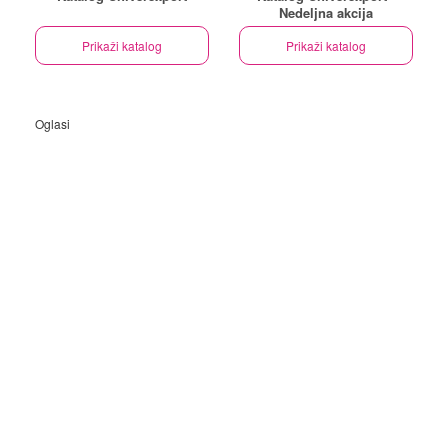
Nedeljna akcija
Prikaži katalog
Prikaži katalog
Oglasi