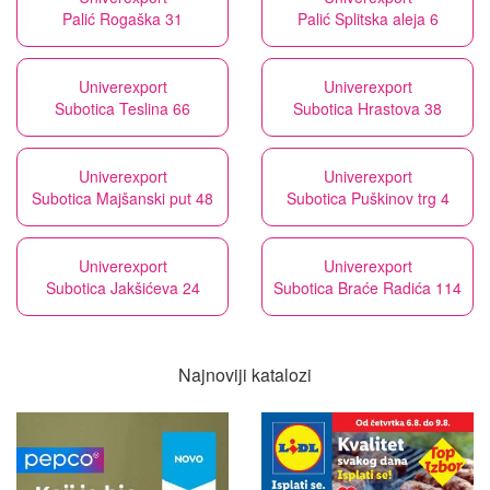
Palić Rogaška 31
Palić Splitska aleja 6
Univerexport
Univerexport
Subotica Teslina 66
Subotica Hrastova 38
Univerexport
Univerexport
Subotica Majšanski put 48
Subotica Puškinov trg 4
Univerexport
Univerexport
Subotica Jakšićeva 24
Subotica Braće Radića 114
Najnoviji katalozi