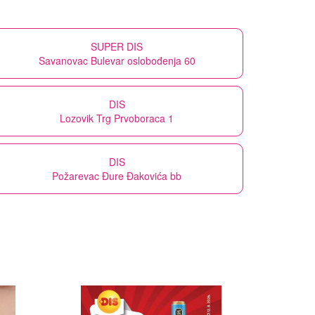
SUPER DIS
Savanovac Bulevar oslobođenja 60
DIS
Lozovik Trg Prvoboraca 1
DIS
Požarevac Đure Đakovića bb