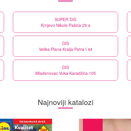
SUPER DIS
Krnjevo Nikole Pašića 29 a
DIS
Velika Plana Kralja Petra I 44
DIS
Mladenovac Vuka Karadžića 105
Najnoviji katalozi