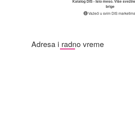
Katalog DIS - Isto meso. Više svežin
brige
Važeći u svim DIS marketima
Adresa i radno vreme