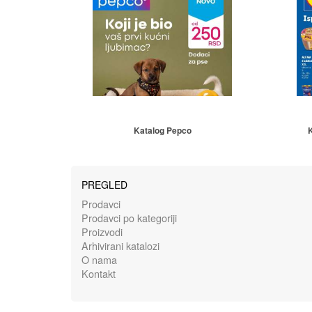
Katalog Pepco
K
PREGLED
Prodavci
Prodavci po kategoriji
Proizvodi
Arhivirani katalozi
O nama
Kontakt