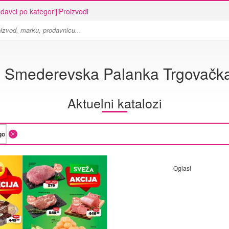
davci po kategoriji
Proizvodi
 Smederevska Palanka Trgovačk
Aktuelni katalozi
Oglasi