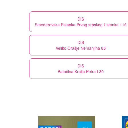
DIS
Smederevska Palanka Prvog srpskog Ustanka 116
DIS
Veliko Orašje Nemanjina 85
DIS
Batočina Kralja Petra I 30