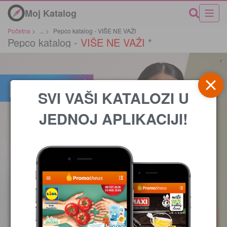
Moj Katalog
Početna
>
...
>
Pepco katalog - VIŠE NE VAŽI
Pepco katalog -
VIŠE NE VAŽI
*
SVI VAŠI KATALOZI U
JEDNOJ APLIKACIJI!