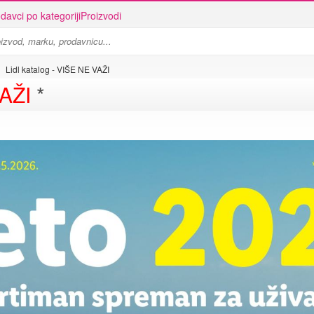
davci po kategoriji
Proizvodi
Lidl katalog - VIŠE NE VAŽI
AŽI
*