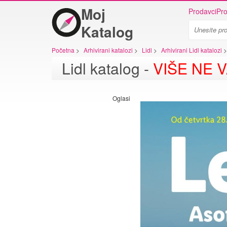
Moj
Prodavci
Pro
Katalog
Početna
>
Arhivirani katalozi
>
Lidl
>
Arhivirani Lidl katalozi
>
Lidl katalog -
VIŠE NE V
Oglasi