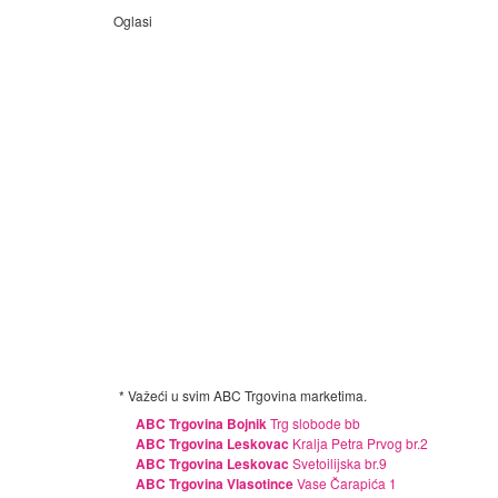
Oglasi
* Važeći u svim ABC Trgovina marketima.
ABC Trgovina Bojnik
Trg slobode bb
ABC Trgovina Leskovac
Kralja Petra Prvog br.2
ABC Trgovina Leskovac
Svetoilijska br.9
ABC Trgovina Vlasotince
Vase Čarapića 1