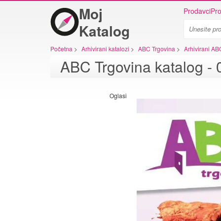
Moj
Prodavci
Pro
Katalog
Početna
>
Arhivirani katalozi
>
ABC Trgovina
>
Arhivirani AB
ABC Trgovina katalog - 
Oglasi