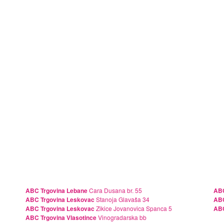
ABC Trgovina Lebane
Cara Dusana br. 55
ABC
ABC Trgovina Leskovac
Stanoja Glavaša 34
ABC
ABC Trgovina Leskovac
Zikice Jovanovica Spanca 5
ABC
ABC Trgovina Vlasotince
Vinogradarska bb