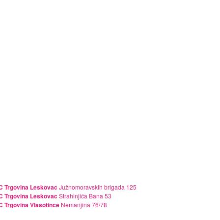
 Trgovina Leskovac
Južnomoravskih brigada 125
 Trgovina Leskovac
Strahinjića Bana 53
 Trgovina Vlasotince
Nemanjina 76/78