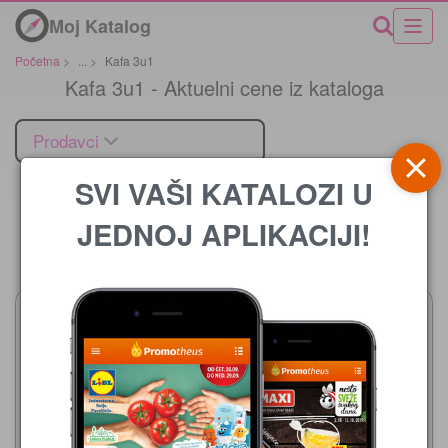
Moj Katalog
Početna
>
...
>
Kafa 3u1
Kafa 3u1 - Aktuelni cene iz kataloga
Prodavci
SVI VAŠI KATALOZI U
JEDNOJ APLIKACIJI!
Cena
Aman
03.08.-16.08.2026
27,99 din