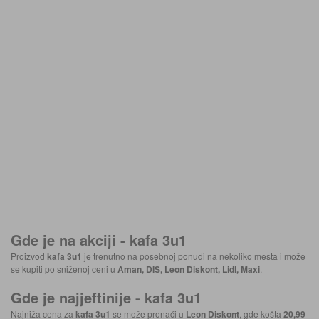
Gde je na akciji -
kafa 3u1
Proizvod
kafa 3u1
je trenutno na posebnoj ponudi na nekoliko mesta i može
se kupiti po sniženoj ceni u
Aman, DIS, Leon Diskont, Lidl, Maxi
.
Gde je najjeftinije -
kafa 3u1
Najniža cena za
kafa 3u1
se može pronaći u
Leon Diskont
, gde košta
20,99