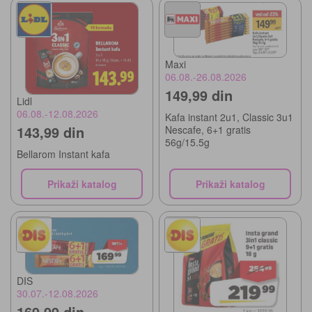
Maxi
06.08.-26.08.2026
149,99 din
Lidl
06.08.-12.08.2026
Kafa instant 2u1, Classic 3u1
143,99 din
Nescafe, 6+1 gratis
56g/15.5g
Bellarom Instant kafa
Prikaži katalog
Prikaži katalog
DIS
30.07.-12.08.2026
169,99 din