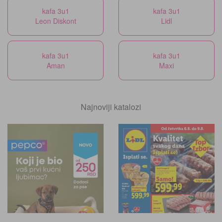
kafa 3u1
kafa 3u1
Leon Diskont
Lidl
kafa 3u1
kafa 3u1
Aman
Maxi
Najnoviji katalozi