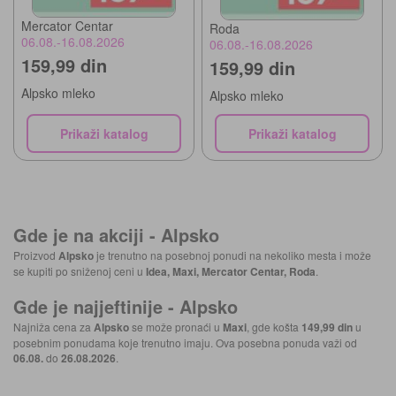
Mercator Centar
Roda
06.08.-16.08.2026
06.08.-16.08.2026
159,99 din
159,99 din
Alpsko mleko
Alpsko mleko
Prikaži katalog
Prikaži katalog
Gde je na akciji -
Alpsko
Proizvod
Alpsko
je trenutno na posebnoj ponudi na nekoliko mesta i može
se kupiti po sniženoj ceni u
Idea, Maxi, Mercator Centar, Roda
.
Gde je najjeftinije -
Alpsko
Najniža cena za
Alpsko
se može pronaći u
Maxi
, gde košta
149,99 din
u
posebnim ponudama koje trenutno imaju. Ova posebna ponuda važi od
06.08.
do
26.08.2026
.