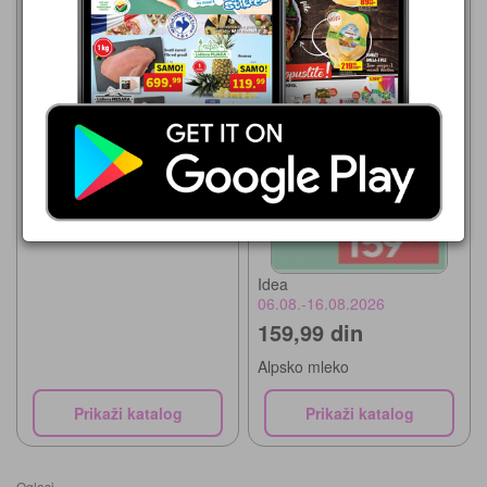
Maxi
06.08.-26.08.2026
149,99 din
Mleko 3.5%mm Alpsko, 1l
Idea
06.08.-16.08.2026
159,99 din
Alpsko mleko
Prikaži katalog
Prikaži katalog
Oglasi