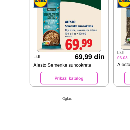
Lidl
69,99 din
Lidl
06.08.
Alest
Alesto Semenke suncokreta
Prikaži katalog
Oglasi