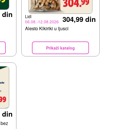
 din
Lidl
304,99 din
06.08.-12.08.2026
Alesto Kikiriki u ljusci
Prikaži katalog
 din
 bez