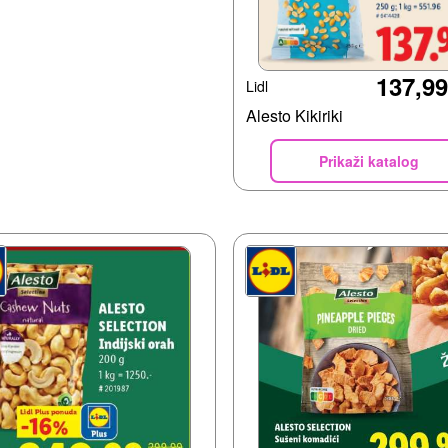
137,99
Lidl
Alesto Kikiriki
Prikaži katalog