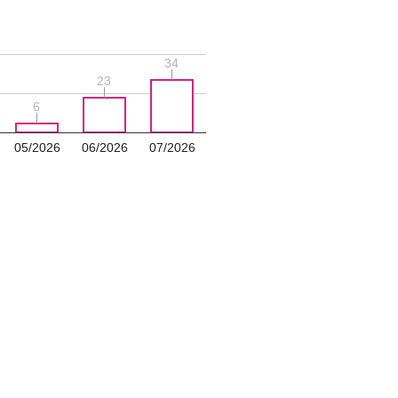
34
34
23
23
6
6
05/2026
06/2026
07/2026