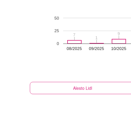
50
25
9
9
7
7
1
1
0
08/2025
09/2025
10/2025
Alesto
Lidl