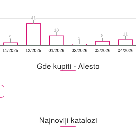
41
41
18
18
11
11
8
8
5
5
3
3
11/2025
12/2025
01/2026
02/2026
03/2026
04/2026
Gde kupiti - Alesto
Najnoviji katalozi