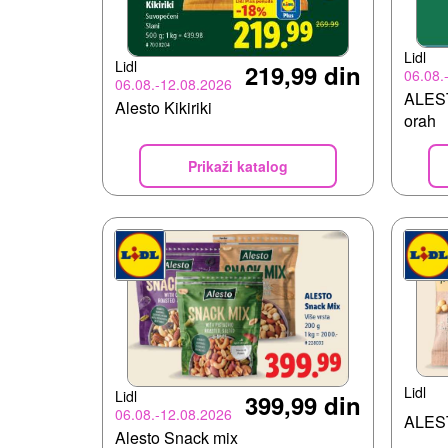
Lidl
Lidl
219,99 din
06.08.
06.08.-12.08.2026
ALEST
Alesto Kikiriki
orah
Prikaži katalog
Lidl
Lidl
399,99 din
06.08.-12.08.2026
ALES
Alesto Snack mix